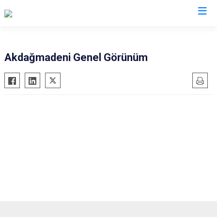
Kocaeli
Akdağmadeni Genel Görünüm
Gebze
Başiskele
Gölcük
Darıca
Kandıra
Çayırova
Karamürsel
Dilovası
Körfez
İzmit
Derince
Kartepe