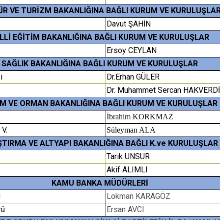
ÜR VE TURİZM BAKANLIĞINA BAĞLI KURUM VE KURULUŞLA
Davut ŞAHİN
LLİ EĞİTİM BAKANLIĞINA BAĞLI KURUM VE KURULUŞLAR
Ersoy CEYLAN
SAĞLIK BAKANLIĞINA BAĞLI KURUM VE KURULUŞLAR
bi
Dr.Erhan GÜLER
Dr. Muhammet Sercan HAKVERDİ
IM VE ORMAN BAKANLIĞINA BAĞLI KURUM VE KURULUŞLAR
İbrahim KORKMAZ
 V.
Süleyman ALA
TIRMA VE ALTYAPI BAKANLIĞINA BAĞLI K.ve KURULUŞLAR
Tarık UNSUR
Akif ALIMLI
KAMU BANKA MÜDÜRLERİ
ü
Lokman KARAGÖZ
rü
Ersan AVCI