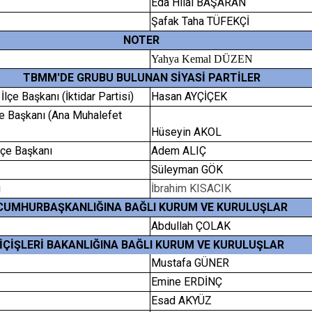
Eda Hilal BAŞARAN
Şafak Taha TÜFEKÇİ
NOTER
Yahya Kemal DÜZEN
TBMM'DE GRUBU BULUNAN SİYASİ PARTİLER
İlçe Başkanı (İktidar Partisi)
Hasan AYÇİÇEK
çe Başkanı (Ana Muhalefet
Hüseyin AKOL
İlçe Başkanı
Adem ALIÇ
Süleyman GÖK
ı
İbrahim KISACIK
CUMHURBAŞKANLIĞINA BAĞLI KURUM VE KURULUŞLAR
Abdullah ÇOLAK
İÇİŞLERİ BAKANLIĞINA BAĞLI KURUM VE KURULUŞLAR
Mustafa GÜNER
Emine ERDİNÇ
Esad AKYÜZ