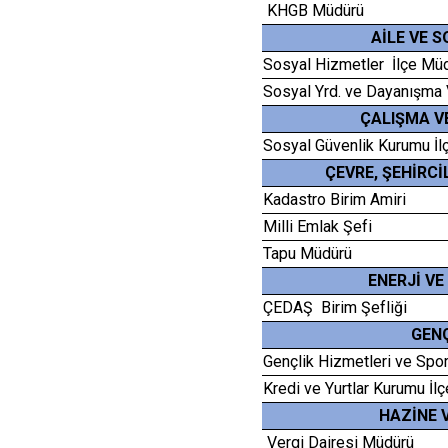
KHGB Müdürü
AİLE VE 
Sosyal Hizmetler İlçe Mü
Sosyal Yrd. ve Dayanışma 
ÇALIŞMA V
Sosyal Güvenlik Kurumu İ
ÇEVRE, ŞEHİRCİ
Kadastro Birim Amiri
Milli Emlak Şefi
Tapu Müdürü
ENERJİ V
ÇEDAŞ Birim Şefliği
GENÇ
Gençlik Hizmetleri ve Spo
Kredi ve Yurtlar Kurumu İ
HAZİNE 
Vergi Dairesi Müdürü