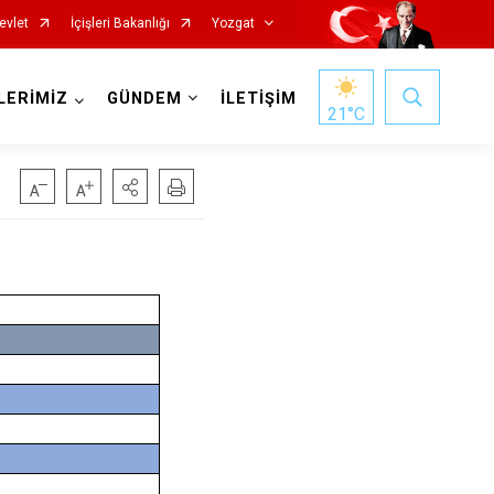
evlet
İçişleri Bakanlığı
Yozgat
LERİMİZ
GÜNDEM
İLETİŞİM
21
°C
Başiskele
Darıca
Çayırova
Dilovası