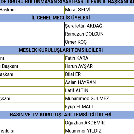
DE GRUBU BULUNMAYAN SİYASİ PARTİLERİN İL BAŞKANLA
 Başkanı
Murat SELVİ
İL GENEL MECLİS ÜYELERİ
Şerafettin AKDAĞ
Ramazan DOLGUN
Ömer KOÇ
MESLEK KURULUŞLARI TEMSİLCİLERİ
anı
Fatih KARA
ı Başkanı
Harun AVŞAR
Başkanı
Bilal ER
Aslan HAYRAN
Latif ALTIN
şkanı
Muhammed GÜLMEZ
Eyüp ELMALI
BASIN VE TV. KURULUŞLARI TEMSİLCİLİKLERİ
Oğuzhan AKDEMİR
silcisi
Muammer YILDIZ