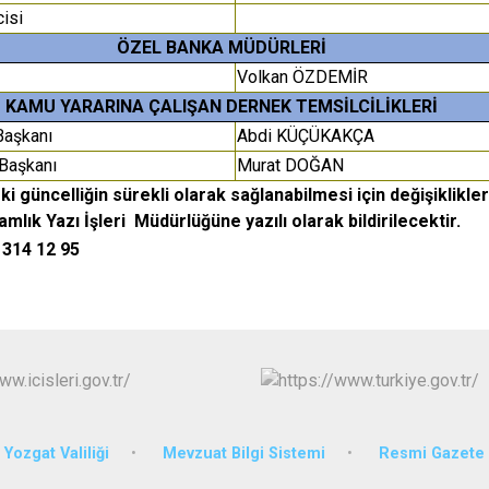
cisi
ÖZEL BANKA MÜDÜRLERİ
Volkan ÖZDEMİR
KAMU YARARINA ÇALIŞAN DERNEK TEMSİLCİLİKLERİ
Başkanı
Abdi KÜÇÜKAKÇA
 Başkanı
Murat DOĞAN
 güncelliğin sürekli olarak sağlanabilmesi için değişikliklere 
mlık Yazı İşleri Müdürlüğüne yazılı olarak bildirilecektir.
) 314 12 95
Yozgat Valiliği
Mevzuat Bilgi Sistemi
Resmi Gazete