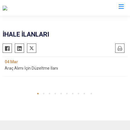
Kocaeli
İHALE İLANLARI
Gebze
Başiskele
Gölcük
Darıca
04
Mar
Kandıra
Çayırova
Araç Alımı İçin Düzeltme İlanı
Karamürsel
Dilovası
Körfez
İzmit
Derince
Kartepe