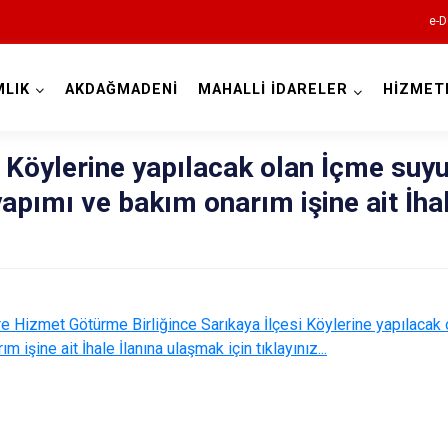
e-D
LIK
AKDAĞMADENİ
MAHALLİ İDARELER
HİZMET
Kocaeli
i Köylerine yapılacak olan İçme suy
pımı ve bakım onarım işine ait İha
e Hizmet Götürme Birliğince Sarıkaya İlçesi Köylerine yapılaca
Gebze
işine ait İhale İlanına ulaşmak için tıklayınız...
Gölcük
Kandıra
Karamürsel