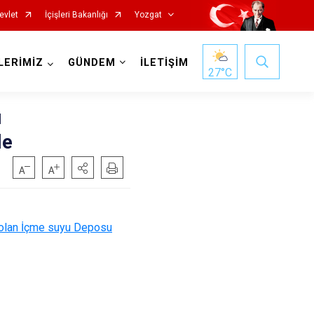
evlet
İçişleri Bakanlığı
Yozgat
LERİMİZ
GÜNDEM
İLETİŞİM
27
°C
u
le
k olan İçme suyu Deposu
Başiskele
Darıca
Çayırova
Dilovası